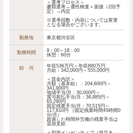
＜選考プロセス＞
書類選考→適性検査＋面接（2回予
定）→内定
※選考回数・内容については変更
となる場合がございます。
勤務地
東京都渋谷区
9：00～18：00
勤務時間
休憩：60分
年収536万円～年収880万円
給 与
月給：342,000円～555,000円
＜賃金内訳＞
月額（基本給）：204,600円～
341,900円
地域手当/月：30,000円～
賞与前払手当/月：36,885円～
65,290円
固定残業手当/月：70,515円～
117,810円 （固定残業時間45時間0
分/月）
超過した時間外労働の残業手当は
追加支給
＋別途インセンティブ（規定あ