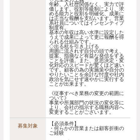
年齢、入社歴関係なく、実力で評
価します。役割等級制により、求
める能力と役割を明確化、成果に
は正当な報酬を支払います。営業
系社員についてはインセンティブ
制度有。
基本の年収は高い水準に設定した
うえで成果によって更に報酬を得
られる仕組みです。
◇出る杭を引き上げる
周囲に流されず自分の頭で考え、
提案、指摘など有益な発信をする
ことを評価。また、意思決定・変
化対応のスピードが驚くほど速い
です。顧客の為の実施策や自分の
やりたいことを余計な忖度や社内
政治を気にせず速やかに実行する
ことが出来ます。
《従事すべき業務の変更の範囲に
ついて》
事業や所属部門の状況の変化等に
より、会社の指示する職務内容へ
変更することがございます。
【必須条件】
募集対象
・何らかの営業または顧客折衝の
ご経験