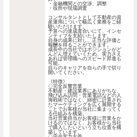
・金融機関との交渉、調整
・役所や現場調査
コンサルタントとして不動産の資
産運用について幅広く業務をご経
験いただけます。
予算への達成度合いにて、インセ
ンティブを支給いたします。
自身の成果に対し、正当な評価と
報酬を得ることができます。
成長中の当社ではポジションがど
んどん増えていくため、実力さえ
あれば管理職へのスピード昇進も
可能。
自らのキャリアを自らの手で切り
開いてください。
《特徴》
◇完全反響営業
不動産・建設業界にありがちな、
飛び込み訪問・営業電話などの人
海戦術ではなく、綿密に計算され
たマーケティングを広く展開する
ことでお客様が当社に集まってく
る仕組みを構築。
当社営業担当がお客様に営業をか
けるのではなく、お客様から当社
で購入したいという立ち位置を構
築しています。
◇完全実力主義