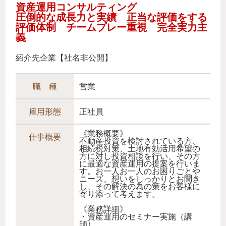
資産運用コンサルティング
圧倒的な成長力と実績 正当な評価をする
評価体制 チームプレー重視 完全実力主
義
紹介先企業【社名非公開】
職 種
営業
雇用形態
正社員
《業務概要》
仕事概要
不動産投資を検討されている方、
相続税対策、土地有効活用希望の
方に対し投資相談を行い、その方
に最適な資産運用の提案を行いま
す。お一人お一人のお困りごとや
ニーズ、想いをしっかりとお聞き
し、その解決の為の策をお客様に
寄り添って考えます。
《業務詳細》
・資産運用のセミナー実施（講
師）