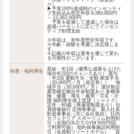
り）
▶予算100%達成時のインセンティ
ブ支給込み想定年収 6,360,800円
～ 12,362,000円
予算を超過して達成した場合は
超過パーセントに応じてインセン
ティブ割増支給
※年収は、初年度想定年収です。
※年齢・経験を考慮し決定致しま
す。
※記載の年収は選考を通じて変わ
る可能性がございます。
昇給：年1回（優秀な成果を上げた
待遇・福利厚生
場合年2回のチャンスあり） 賞与
：年2回 通勤手当：全額 家賃手当
（20,000円／月（規定有）） 地
域手当（30,000円／月） 選択制企
業型確定拠出年金制度あり 各種保
険：健康・厚生・雇用・労災・介
護 福利厚生借上賃貸（シャトク）
定年：60歳（再雇用制度あり） 社
員研修旅行 定例食事会、新入社員
歓迎食事会（共に会社負担） 社内
カフェテリア スポーツジム利用割
引（全国GOLD‘S GYM 500円/回
で利用可能） 契約保養施設利用割
引（会員制リゾートホテル） 資