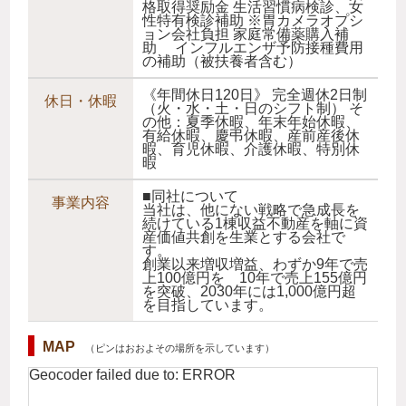
格取得奨励金 生活習慣病検診、女
性特有検診補助 ※胃カメラオプシ
ョン会社負担 家庭常備薬購入補
助 インフルエンザ予防接種費用
の補助（被扶養者含む）
《年間休日120日》 完全週休2日制
休日・休暇
（火・水・土・日のシフト制） そ
の他：夏季休暇、年末年始休暇、
有給休暇、慶弔休暇、産前産後休
暇、育児休暇、介護休暇、特別休
暇
■同社について
事業内容
当社は、他にない戦略で急成長を
続けている1棟収益不動産を軸に資
産価値共創を生業とする会社で
す。
創業以来増収増益、わずか9年で売
上100億円を 10年で売上155億円
を突破、2030年には1,000億円超
を目指しています。
MAP
（ピンはおおよその場所を示しています）
Geocoder failed due to: ERROR